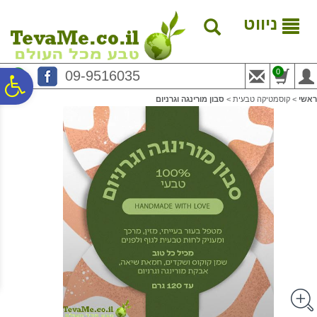
לתפריט
לתוכן
לתפריט
אתר
המרכזי
נגישות
ניווט
0
09-9516035
פ
ראשי
>
קוסמטיקה טבעית
>
סבון מורינגה וגרניום
סר
נג