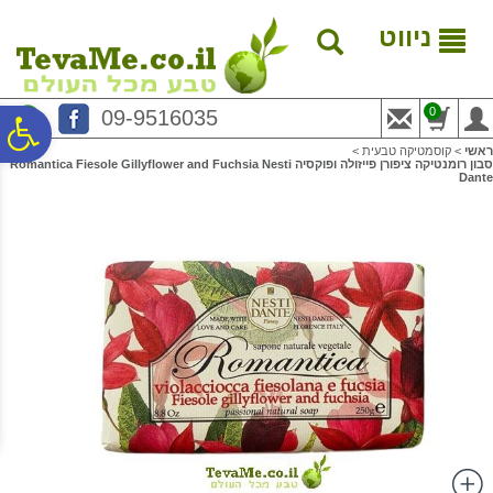
לתפריט
לתוכן
לתפריט
אתר
המרכזי
נגישות
ניווט
0
09-9516035
פ
ראשי
>
קוסמטיקה טבעית
>
סבון רומנטיקה ציפורן פייזולה ופוקסיה Romantica Fiesole Gillyflower and Fuchsia Nesti
Dante
סר
נג