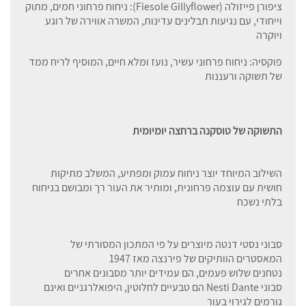
ציפורן פייזולה (Fiesole Gillyflower): ניחוח פרחוני חמים, מתוק
וייחודי, עם נגיעות תבלינים עדינות, המשרה אווירה של רוגע
ויוקרה
פוקסיה: ניחוח פרחוני עשיר, נועז ומלא חיים, המוסיף לריח ממד
של תשוקה ורעננות
התשוקה של טוסקנה ברחצה יומיומית
השילוב המיוחד יוצר ניחוח עמוק ומפתיע, המשלב מתיקות
חושית עם עוצמה פרחונית, ומותיר את העור רך ומבושם בניחוח
בלתי נשכח
סבוני נסטי דנטה מיוצרים על פי המתכון המסורתי של
המאסטרים הוותיקים של פירנצה מאז 1947
נטחנים שלוש פעמים, הם עמידים יותר מסבונים אחרים
סבוני Nesti Dante הם טבעיים לחלוטין, היפואלרגניים ואינם
גורמים לגירוי בעור