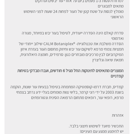
למרוח ולעסות 1-3 פעמים ביום על אזורי עור יבשים וסדוקים
מתאים למבוגרים
מומלץ לנסות על שטח קטן של העור לפחות 24 שעות לפני השימוש
הראשוני
סדרת קאלם הינה הסדרה ייעודית, לטיפול בעור יבש במיוחד, מגורה
ואדמומי
הסדרה משלבת את טכנולוגיית- ®CALM Botaniplex שילוב ייחודי של
תמציות צמחי מרפא לשיקום עור יבש וחיזוק מחסום העור בעזרת איזון
המיקרוביום לבין מרכיבים מובחרים כגון: סרמידים, חומצה היאלורונית,
חמאת שיאה וגליצרין
המוצרים מתאימים לתינוקות החל מגיל 6 חודשים, ועברו מבדקי בטיחות
קפדניים
קמדיס, חברת דרמו-קוסמטיקה המתמחה בטיפול בבעיות עור שונות, הוקמה
בשנת 2003 על ידי רוני קרמר, בליווי צוות מומחים בעלי ידע נרחב בצמחי
מרפא, רופאי עור, רופאים מתחום הרפואה הסינית ונטורופתים
אזהרות
התכשיר מיועד לשימוש חיצוני בלבד.
יש להימנע ממגע עם העיניים!