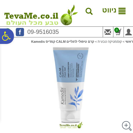
לתפריט
לתוכן
לתפריט
אתר
המרכזי
נגישות
ניווט
0
09-9516035
פ
ראשי
>
קוסמטיקה טבעית
>
קרם טיפולי לרגליים CALM קמדיס Kamedis
סר
נג