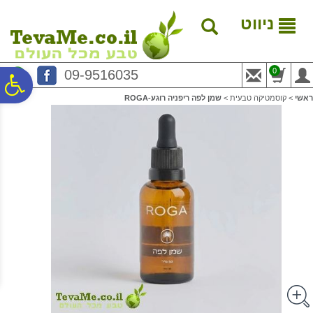
לתפריט
לתוכן
לתפריט
אתר
המרכזי
נגישות
ניווט
0
09-9516035
פ
ראשי
>
קוסמטיקה טבעית
>
שמן לפה ריפניה רוגע-ROGA
סר
נג