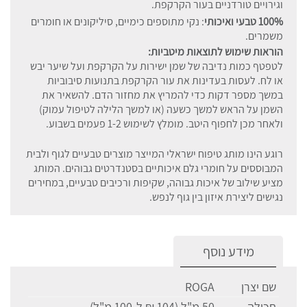
וגירויים טורדניים בעור הקרקפת.
100% טבעי ואיכותי
: נקי מתוספים כימיים, סיליקונים או חומרים
משמרים.
הוראות שימוש לתוצאות מיטביות:
לטפטף כמות נדיבה של שמן ישירות על הקרקפת ועל שיער יבש
או לח. לעסות בעדינות את עור הקרקפת בתנועות סיבוביות
במשך מספר דקות כדי להמריץ את מחזור הדם. להשאיר את
השמן על הראש למשך כשעה (או למשך הלילה לטיפול עמוק)
ולאחר מכן לחפוף היטב. מומלץ לשימוש 1-2 פעמים בשבוע.
רוגע הינו מותג טיפוח ישראלי המייצר מוצרים טבעיים לגוף ולבית
המבוססים על חומרי גלם איכותיים בסטנדרטים גבוהים. המותג
מציע שילוב של איכות גבוהה, שקיפות ורכיבים טבעיים, במחירים
נגישים ליצירת איזון בין גוף לנפש.
מידע נוסף
שם יצרן
ROGA
תכולה
50 מ"ל (104 ₪ ל-100 מ"ל)