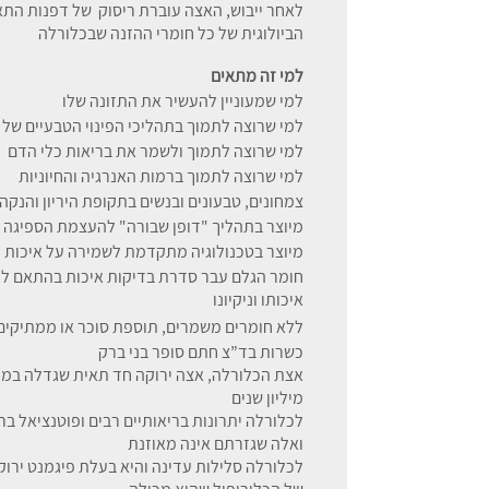
לאחר ייבוש, האצה עוברת ריסוק של דפנות התא
הביולוגית של כל חומרי ההזנה שבכלורלה
למי זה מתאים
למי שמעוניין להעשיר את התזונה שלו
למי שרוצה לתמוך בתהליכי הפינוי הטבעיים של 
למי שרוצה לתמוך ולשמר את בריאות כלי הדם
למי שרוצה לתמוך ברמות האנרגיה והחיוניות
צמחונים, טבעונים ובנשים בתקופת היריון והנק
מיוצר בתהליך "דופן שבורה" להעצמת הספיגה
מיוצר בטכנולוגיה מתקדמת לשמירה על איכות ור
חומר הגלם עבר סדרת בדיקות איכות בהתאם לתק
איכותו וניקיונו
ללא חומרים משמרים, תוספת סוכר או ממתיקים 
כשרות בד”צ חתם סופר בני ברק
אצת הכלורלה, אצה ירוקה חד תאית שגדלה במי
מיליון שנים
לכלורלה יתרונות בריאותיים רבים ופוטנציאל ברי
ואלה שגזרתם אינה מאוזנת
לכלורלה סלילות עדינה והיא בעלת פיגמנט ירו