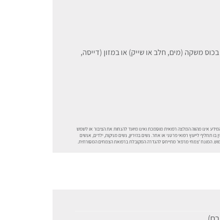
2.5- גרם) 1-2 פעמים ביום בכוס משקה (מים, חלב או שייק) או במזון (דייסה,
ידע אינו מהווה המלצה רפואית מוסמכת ואינו מיועד להנחות את הציבור או לשמש
 בו תחליף לייעוץ רפואי פרטני או אחר. נשים בהיריון, נשים מניקות, ילדים, אנשים
שימוש. המונח 'צמחי מרפא' מתייחס להגדרה המקובלת ברפואת הצמחים המסורתית.