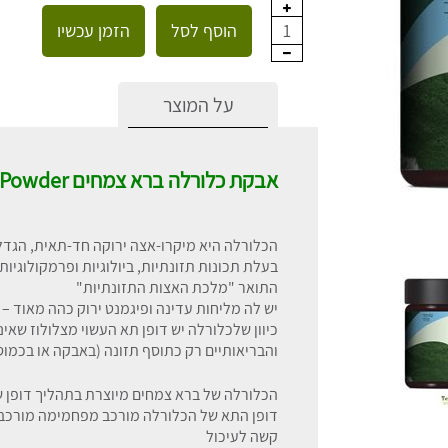
הוסף לסל
הזמן עכשיו
1
על המוצר
אבקת כלורלה ברא צמחים Chllorella Powder
הכלורלה היא מיקרו-אצה ירוקה חד-תאית, הגדלה
בעלת תכונות תזונתיות, ביולוגיות ופרמקולוגיו
התואר "מלכת האצות התזונתיות"
יש לה מליחות עדינה ופיגמנט ירוק כהה מאוד –
כיוון שלכלורלה יש דופן תא העשוי מצלולוז שאינו
והבריאותיים רק כתוסף תזונה (באבקה או בכמו
הכלורלה של ברא צמחים מיוצרת בתהליך דופן שבורה (ll wall Chlorella
דופן התא של הכלורלה מורכב מפחמימה מורכבת
קשה לעיכול