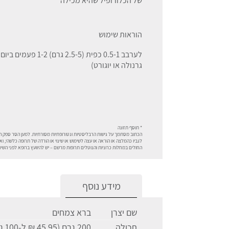
של הכלורופיל שהיא מכילה
הוראות שימוש
לערבב 0.5-1 כפית (5
גרנולה או יוגורט)
* תוסף תזונה
הכתוב מסתמך על גישות הרבליסטיות ונטורופתיות מסורתיות. למען הסר ספק המ
לגביו כהמלצה או הוראה או עצה לשימוש או שינוי או הורדה של תרופה כלשהי, ואין
החולים במחלות כרוניות והנוטלים תרופות מרשם – יש להיוועץ ברופא לפני ה
מידע נוסף
שם יצרן
ברא צמחים
תכולה
200 גרם (45.95 ₪ ל-100 גרם)