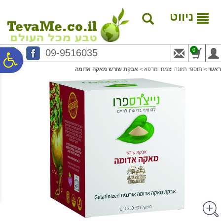
לתפריט
לתוכן
לתפריט
אתר
המרכזי
נגישות
ניווט
0
09-9516035
פ
ראשי
>
תוספי תזונה וצמחי מרפא
>
אבקת שורש מאקה אדומה
סר
נג