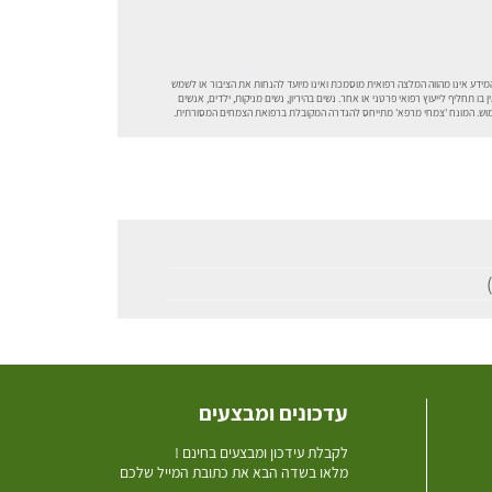
ידע אינו מהווה המלצה רפואית מוסמכת ואינו מיועד להנחות את הציבור או לשמש
 בו תחליף לייעוץ רפואי פרטני או אחר. נשים בהיריון, נשים מניקות, ילדים, אנשים
שימוש. המונח 'צמחי מרפא' מתייחס להגדרה המקובלת ברפואת הצמחים המסורתית.
עדכונים ומבצעים
ל
קבלת עידכון ומבצעים בחינם !
מלאו בשדה הבא את כתובת המייל שלכם