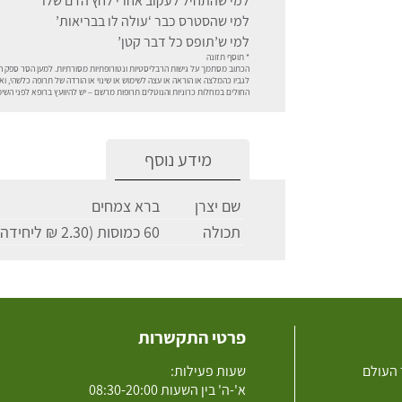
למי שהתחיל לעקוב אחרי לחץ הדם שלו
למי שהסטרס כבר ‘עולה לו בבריאות’
למי ש’תופס כל דבר קטן’
* תוסף תזונה
הכתוב מסתמך על גישות הרבליסטיות ונטורופתיות מסורתיות. למען הסר ספק המ
לגביו כהמלצה או הוראה או עצה לשימוש או שינוי או הורדה של תרופה כלשהי, ואין
החולים במחלות כרוניות והנוטלים תרופות מרשם – יש להיוועץ ברופא לפני ה
מידע נוסף
שם יצרן
ברא צמחים
תכולה
60 כמוסות (2.30 ₪ ליחידה)
פרטי התקשרות
 העולם
שעות פעילות:
א'-ה' בין השעות 08:30-20:00