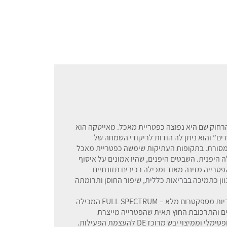
רחוק שם היא נפוצה כפטריית מאכל. מאייטקה הוא
ים” והוא ניתן לה הודות לריקודי השמחה של
המסורת. בתקופות העתיקות שימשה כפטריית מאכל
 היפנית. השבטים היפנים, שהיו אמונים על איסוף
טרייה מזינה מאוד ומכילה רכיבים תזונתיים
ון כתמיכה בבריאות כללית, שיפור החוסן ותרומתה
כמוסות פטריית מאייטקה, מיוצרות מאבקת פטריות מספקטרום מלא – FULL SPECTRUM המכילה
ים והתרכובת החוץ תאית שהפטרייה מייצרת
י יבש מרוכז DE להעצמת הפעילות.