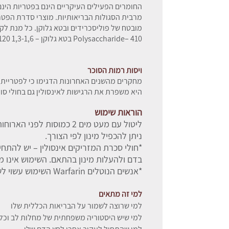
החומרים הפעילים העיקריים הינם בפטריות הינם 
מרבית הסגולות הבריאותיות. מוצרי סדרת הפטרי
Polysaccharide– 410 בטא גלוקן – 1,3-1,6 Beta Glucan – 120 מ”ג
ויסות רמות הסוכר
מחקרים מהשנים האחרונות הדגימו כי לפטריית 
היא משפרת את הרגישות לאינסולין גם בחולי סוכרת
הוראות שימוש
ליטול עם מעט מים 2 כמוסות לפני הארוחות או במהלך היום.
ניתן להכפיל מינון לפי הצורך.
*חולי סכרת המזריקים אינסולין – יש להתחי
בדם ולהעלות מינון בהתאם. השימוש אינו מ
*אנשים הנוטלים Warfarin השימוש עשוי לשנות את מדד ה-INR.
למי זה מתאים
למי שרוצה לשמור על הבריאות הכללית שלו
למי שיש היסטוריה משפחתית של מחלות לב וכלי 