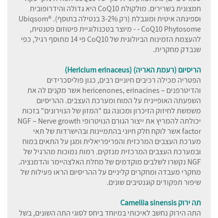
חמצונית בשרירים. מולקולת CoQ10 היא גדולה והידרופובית
וספיגתה איטית ומוגבלת (רק 3-2% בנטילה בתוסף). Ubiqsom®
- CoQ10 Phytosome - מיוצר בטכנולוגיית פיטוזום פטנטית,
להעצמת הזמינות הביולוגית של CoQ10 פי 14 מתוסף רגיל, כפי
שנבדק מחקרית.
הריסיום (רעמת האריה) (Hericium erinaceus)
הפטריה מכילה רכיבים חיוניים רבים, כגון פוליסכרידים
והדיטרפנים – hericenones, erinacines אשר מקנים לה את
השפעתה האופיינית על המוח ומערכת העצבים. ההריסיום
משמשת לחיזוק הזיכרון ומכונה גם "המזון של הנוירונים" בזכות
יכולתה להמריץ את ייצור הגורם הנויטרופי NGF – Nerve growth
factor אשר לוקח חלק חיוני בהתמיינות ובהישרדות של תאי
מערכת העצבים המרכזית והפריפריאלית ומגן על התאים במוח
ובמערכת העצבים המרכזית מנזקים. רמות נמוכות מהרגיל של
NGF נקשרו לשלבים מוקדמים של מחלת האלצהיימר והדמנציה.
מחקרי מעבדה ומחקרים קליניים על ההריסיום הראו פעילות של
שיפור תפקודים קוגנטיבים שונים.
תה ירוק Camellia sinensis
התה הירוק נחשב לאיכותי במיוחד ביחס לסוגי התה השונים, בשל