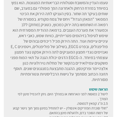
טעמו העדין והמשובח וסגולותיו הבריאותיות המגוונות. הוא נפוץ
במיוחד במזרח הרחוק ולאחרונה הפך פופולרי גם במערב, שם
שותים בעיקר תה שחור. בסין העניקו לתה הירוק את הכינוי
המפואר "המאזן הגדול" ויחס של צמח מקודש. במסורת של
רפואה זו השתמשו בתה ירוק כמכווץ, כטוניק (מחזק) ללב
וכמעורר את מערכת העצבים. ברפואה ההודית המסורתית הוא
שימש לטיפול בזיהומים פטרייתיים, כוויות שמש, כאבי ראש,
עיניים עייפות ועוד. התה הירוק מכיל ריכוזים גבוהים של
פוליפנולים, ובפרט EGCG, בשילוב של פוליפנולים, ויטמינים E, C
ואנזימים נוגדי חמצון המעניקים לתה הירוק אפקט נוגד חמצון
עוצמתי במיוחד. ה-EGCG הדגים יכולת הגנה על תאי המוח מפני
משקעים עמילואידים בהקשר של מחלות נוירולוגיות כגון
אלצהיימר ופרקינסון. ההגנה מתבצעת במנגנונים שונים. תוסף
תזונה הכתוב מסתמך על גישות הרבליסטיות ונטורופתיות
מסורתיות.
הוראות שימוש
ליטול 2 כמוסות לפני הארוחות או במהלך היום. ניתן להכפיל מינון לפי
הצורך .
2.5 מ”ג קפאין לכמוסה.
*חולי סוכרת המזריקים אינסולין – יש להתחיל במינון נמוך תוך ניטור קבוע
של רמות הסוכר בדם, ולהעלות מינון בהתאם.