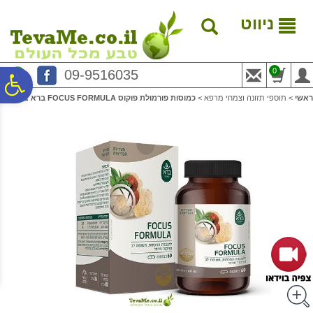
לתפריט
לתוכן
לתפריט
אתר
המרכזי
נגישות
ניווט
0
09-9516035
פ
ראשי
>
תוספי תזונה וצמחי מרפא
>
כמוסות פורמולת פוקוס FOCUS FORMULA ברא צמחים
סר
נג