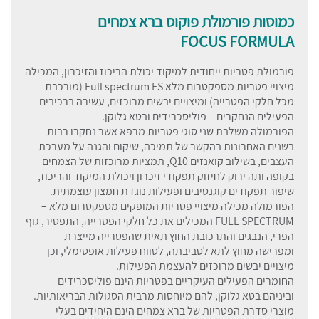
כמוסות פורמולת פוקוס ברא צמחים
FOCUS FORMULA
פורמולת פטריות ייחודית למיקוד יכולת הריכוז והזיכרון, המכילה
מיצויי פטריות מספקטרום מלא Full spectrum FS (מורכבת
מכל חלקי הפטרייה) ומיצויים יבשים מרוכזים, עשירה ברכיבים
הפעילים הנחקרים – פוליסכרידים ובטא גלוקן.
הפורמולה משלבת שני סוגי פטריות מרפא אשר נחקרו רבות
בשנים האחרונות בהקשר של תמיכה, שיקום והגנה על מערכת
העצבים, בשילוב קואנזים Q10, תמציות מרוכזות של הצמחים
בקופה ותה ירוק לחיזוק תפקודי זיכרון ויכולת המיקוד והריכוז,
שיפור תפקודים קוגנטיבים ופעילות נוגדת חמצון עוצמתית.
הפורמולה מכילה מיצויי פטריות המופקים מספקטרום מלא –
FULL SPECTRUM המכילים את כל חלקי הפטרייה, התפטיר, גוף
הפרי, הנבגים והתרכובת החוץ תאית שהפטרייה מייצרת
ומפרישה מחוץ לתא לסביבתה, לטווח פעילות אופטימלי, וכן
מיצויים יבשים מרוכזים להעצמת הפעילות.
החומרים הפעילים העיקריים בפטריות הינם פוליסכרידים
וביניהם בטא גלוקן, להם מיוחסות מרבית הסגולות הבריאותיות.
מוצרי סדרת הפטריות של ברא צמחים הינם היחידים בעלי