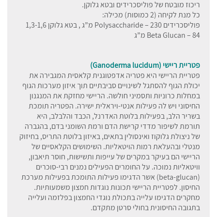
ריכוז מובטח של פוליסכרידים ובטא גלוקן.
כל מנת לקיחה (2 כמוסות) מכילה:
פוליסכרידים Polysaccharide – 230 מ”ג , בטא גלוקן 1,3-1,6
Beta Glucan – 84 מ”ג
פטריית ריישי (Ganoderma lucidum
)
פטריית הריישי היא פטריה אדפטוגנית קלאסית המגבירה את
יכולת הגוף להסתגל לשינויים סביבתיים תוך איזון מערכות הגוף
במחלות כרוניות ותסמיני חולשה. הריישי מחזקת את המנגנון
החיסוני ויש לה פעילות אנטי-ויראלית ישירה. הפטריה תומכת
בשריר הלב, בפעילות בלוטת האדרנל, הכבד והלבלב, היא
תורמת לשיפור מדדי קרישת הדם ורמת השומני בדם, בהגברה
של ניצולת גלוקוז ואינסולין בתאים, באיזון בלוטת התריס, בחיזוק
מנטלי ובהעלאת רמות הויטאליות. השימושים הקלאסיים של
הריישי הם בעיקר במקרים של עייפות ותשישות, חוסר תיאבון,
וויטאליות נמוכה. על החומרים הפעילים נמנים רבי-סוכרים
(beta-glucan) אשר הדגימו פעילות התומכת בפעילות מערכת
החיסון. לפטריית הריישי תכונות נוגדות חמצון משמעותיות.
מחקרים הדגימו עלייה בתכולת נוגדי החמצון בפלזמה ועלייה
בתגובה החיסונית בחולי סרטן מתקדם.