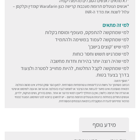
*לא מתאים לאנשים הסובלים מהיפוגליקמיה
*אנשים הנוטלים תרופות מעכבות קרישה כגון Warafarin קומדין וקלקסן –
עלול לשנות את מדד ה-INR
למי זה מתאים
למי שמתקשה להתפקס, מעופף ומוסח בקלות
למי שמתקשה לעמוד במשימה ולהתמיד
למי שיש ‘קוצים בישבן’
למי שמרגיש תשוש וחסר כוחות
למי שהיה רוצה יותר בהירות וחדות מחשבה
למי שמתקשה לקבל החלטות, להיות מחוייב למטרה ולצעוד
בדרך בצעד בטוח.
* תוסף תזונה
הכתוב מסתמך על גישות הרבליסטיות ונטורופתיות מסורתיות. למען הסר ספק המידע אינו מהווה המלצה
רפואית מוסמכת ואינו מיועד להנחות את הציבור או לשמש לגביו כהמלצה או הוראה או עצה לשימוש או שינוי
או הורדה של תרופה כלשהי, ואין בו תחליף לייעוץ רפואי פרטני או אחר. נשים בהיריון, נשים מניקות, ילדים,
אנשים החולים במחלות כרוניות והנוטלים תרופות מרשם – יש להיוועץ ברופא לפני השימוש. המונח 'צמחי
מרפא' מתייחס להגדרה המקובלת ברפואת הצמחים המסורתית.
מידע נוסף