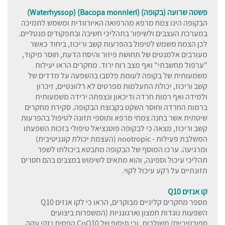
פשטה שרועה (בקופה) (Bacopa monnieri) (Waterhyssop)
הבקופה הינו צמח מרפא מהרפואה האיורוודית ומשמש לתמיכה
במערכת העצבים ולשיפור בתהליכי חשיבה ובתפקודים מנטליים.
לכן הצמח משמש לטיפול בהפרעות קשב וריכוז, ביחוד כאשר
מעורבים אלמנטים של תחושת פיזור והיסח הדעת, חוסר מיקוד,
"ערפול מחשבתי" ואף מצב רוח ירוד. מחקרים הראו יעילות
משמעותית של בקופה לעומת פלסבו בהשפעה על מדדים של
קשב וריכוז, יכולת התעלמות מפרטים לא רלוונטיים, זיכרון
ולמידה ואף רמות חרדה ודיכאון ונצפתה ירידה משמעותית
ברמות החרדה וחוסר השקט בקבוצת הבקופה. סקירת מחקרים
שיטתית אשר בחנה צמחי מרפא ותוספי תזונה לטיפול בהפרעות
קשב וריכוז, מצאה כי לבקופה פוטנציאל טיפולי בזכות השפעתו
המשלבת פעילות - nootropic (העצמת יכולת קוגניטיבית)
ומרגיעה. ערכו המוסף של הבקופה מתבטא ביכולתו לשפר
תהליכי עיכול וספיגה, והוא מתאים לשימוש במצבים בהם חסרים
תזונתיים על רקע עיכול לקוי.
קו אנזים Q10
מספר מחקרים קליניים מבוקרים, הראו כי לקו אנזים Q10
השפעות נוגדות חמצון וארגוגניות (המשפרות ביצועים
ספורטיביים) משולבות, וכי תיסוף של CoQ10 הפחית נזקי עקה