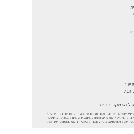
ת
ייה’
 הבטן
קה’ ואי שקט מתמשך
ידע אינו מהווה המלצה רפואית מוסמכת ואינו מיועד להנחות את הציבור או לשמש
 בו תחליף לייעוץ רפואי פרטני או אחר. נשים בהיריון, נשים מניקות, ילדים, אנשים
שימוש. המונח 'צמחי מרפא' מתייחס להגדרה המקובלת ברפואת הצמחים המסורתית.