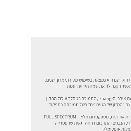
חוק, שם היא נמצאת בשימוש מסורתי ארוך שנים.
ן אשר הקנה לה את שמה הידוע רעמת
באופן מסורתי הפטריה שימשה בסין לחיזוק חמשת איברי ה-zhang”, לתמיכה במהלך עיכול התקין
גם “המזון של הנוירונים” בשל תמיכתה בתפקודי
כמוסות פטריית היריסיום, מיוצרות מאבקת פטריות אורגנית, מספקטרום מלא – FULL SPECTRUM
רי, הנבגים והתרכובת החוץ תאית שהפטרייה
ילות אופטימלי.