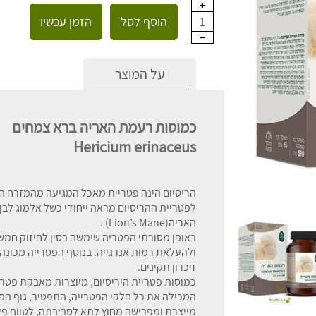
הוסף לסל
הזמן עכשיו
1
על המוצר
כמוסות רעמת האריה ברא צמחים
Hericium erinaceus
הריסיום הינה פטריית מאכל המגיעה מהמזרח הר
לפטריית ההריסיום מראה ייחודי כשל אלמוג לב
האריה(Lion’s Mane) .
ולהעלאת רמות אנרגייה. בנוסף הפטרייה מכונה 
זיכרון תקינים.
המכילה את כל חלקי הפטרייה, התפטיר, גוף הפ
מייצרת ומפרישה מחוץ לתא לסביבתה, לטווח פע