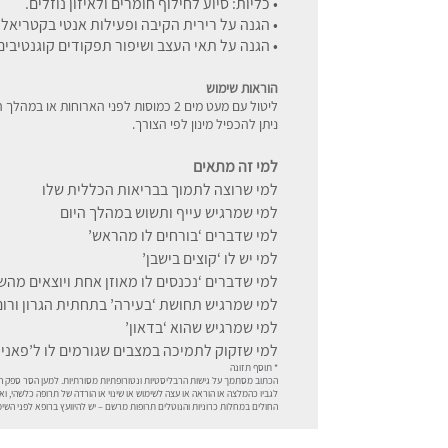
• כליות: סיוע לחילוף חומרים ולאיזון נוזלים.
• הגנה על רירית הקיבה ופעילות אנטי בקטריאלי
• הגנה על תאי העצב ושיפור תפקודים קוגנטיבים
הוראות שימוש
ליטול עם מעט מים 2 כמוסות לפני הארוחות או במהלך היום.
ניתן להכפיל מינון לפי הצורך.
למי זה מתאים
למי שרוצה לתמוך בבריאות הכללית שלו
למי שמרגיש עייף ותשוש במהלך היום
למי שדברים ‘בורחים לו מהראש’
למי יש לו ‘קוצים בישבן’
למי שדברים ‘נכנסים לו מאוזן אחת ויוצאים מהשנ
למי שמרגיש תחושת ‘בעירה’ בתחתית הגרון ורום
למי שמרגיש שהוא ‘בדאון’
למי שזקוק לתמיכה במצבים שגורמים לו ל’פאני
* תוסף תזונה
הכתוב מסתמך על גישות הרבליסטיות ונטורופתיות מסורתיות. למען הסר ספק המ
לגביו כהמלצה או הוראה או עצה לשימוש או שינוי או הורדה של תרופה כלשהי, ואין
החולים במחלות כרוניות והנוטלים תרופות מרשם – יש להיוועץ ברופא לפני ה