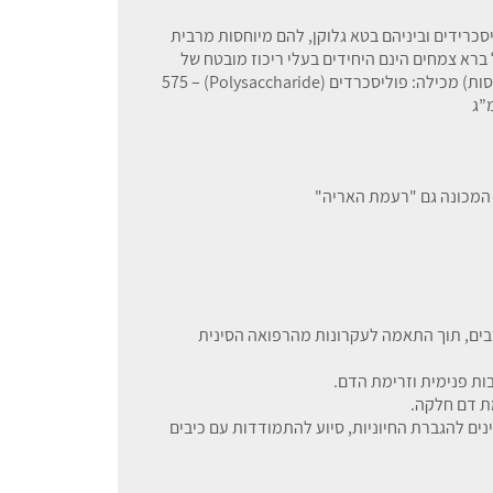
סכרידים וביניהם בטא גלוקן, להם מיוחסות מרבית
ברא צמחים הינם היחידים בעלי ריכוז מובטח של
פוליסכרידים ובטא גלוקן. כל מנת לקיחה (2 כמוסות) מכילה: פוליסכרדים (Polysaccharide) – 575
 המכונה גם "רעמת האריה"
רבים, תוך התאמה לעקרונות מהרפואה הסינית
יבות פנימית וזרימת הדם.
מת דם חלקה.
ינים להגברת החיוניות, סיוע להתמודדות עם כיבים