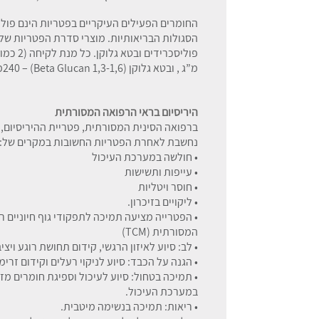
החומרים הפעילים העיקריים בפטריות הינם פולי
הסגולות הבריאותיות. מוצרי סדרת הפטריות של 
מ”ג , ובטא גלוקן (Beta Glucan 1,3-1,6) – 240מ”ג
היריסיום בראי הרפואה המסורתית
ברפואה הסינית המסורתית, פטריית ההיריסיום,
נחשבת לאחרת הפטריות החשובות במקרים של:
• חולשה במערכת העיכול
• עייפות ותשישות
• חוסר ויטליות
• ליקויים בזיכרון.
• הפטרייה מציעה תמיכה לתפקודי גוף חיוניים 
המסורתית (TCM)
• לב: סיוע לאיזון הרגשי, קידום תחושת רוגע ויצ
• הגנה על הכבד: סיוע לניקוי רעלים וקידום זרי
• תמיכה בטחול: סיוע לעיכול וספיגת חומרים מז
במערכת העיכול.
• ריאות: תמיכה בנשימה מיטבית.