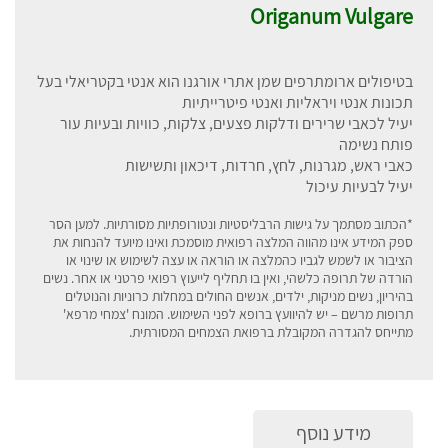
Origanum Vulgare
בטיפולים ארומתרפים שמן אתרי אורגנו הוא אנטי בקטריאלי בעל
תכונות אנטי ויראליות ואנטי פיטרייתיות
יעיל לכאבי שרירים ודלקות פצעים, צלקות, כוויות ובעיות עור
פותח נשימה
כאבי ראש, מגרנות, לחץ, חרדות, דיכאון ותשישות
יעיל לבעיות עיכול
*הכתוב מסתמך על גישות הרבליסטיות ונטורופתיות מסורתיות. למען הסר
ספק המידע אינו מהווה המלצה רפואית מוסמכת ואינו מיועד להנחות את
הציבור או לשמש לגביו כהמלצה או הוראה או עצה לשימוש או שינוי או
הורדה של תרופה כלשהי, ואין בו תחליף לייעוץ רפואי פרטני או אחר. נשים
בהיריון, נשים מניקות, ילדים, אנשים החולים במחלות כרוניות והנוטלים
תרופות מרשם – יש להיוועץ ברופא לפני השימוש. המונח 'צמחי מרפא'
מתייחס להגדרה המקובלת ברפואת הצמחים המסורתית
.
מידע נוסף