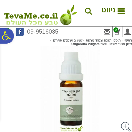
לתפריט
לתוכן
לתפריט
אתר
המרכזי
נגישות
ניווט
0
09-9516035
פ
ראשי
>
תוספי תזונה וצמחי מרפא
>
שמנים ושמנים אתרים
>
שמן אתרי אורגנו טהור Origanum Vulgare
סר
נג