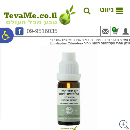
לתפריט
לתוכן
לתפריט
אתר
המרכזי
נגישות
ניווט
0
09-9516035
פ
ראשי
>
תוספי תזונה וצמחי מרפא
>
שמנים ושמנים אתרים
>
שמן אתרי אקליפטוס לימוני טהור Eucalyptus Citriodora
סר
נג