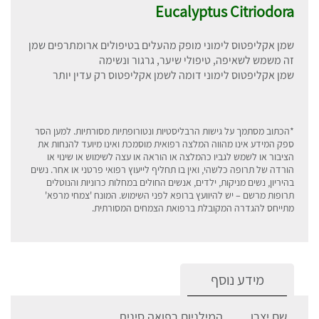
Eucalyptus Citriodora
שמן אקליפטוס לימוני מופק מהעלים בטיפולים ארומתרפים שמן
זה משמש לשאיפה, טיפולי שיער, גרגור ונשימה
שמן אקליפטוס לימוני דומה לשמן אקליפטוס רק עדין יותר
*הכתוב מסתמך על גישות הרבליסטיות ונטורופתיות מסורתיות. למען הסר
ספק המידע אינו מהווה המלצה רפואית מוסמכת ואינו מיועד להנחות את
הציבור או לשמש לגביו כהמלצה או הוראה או עצה לשימוש או שינוי או
הורדה של תרופה כלשהי, ואין בו תחליף לייעוץ רפואי פרטני או אחר. נשים
בהיריון, נשים מניקות, ילדים, אנשים החולים במחלות כרוניות והנוטלים
תרופות מרשם – יש להיוועץ ברופא לפני השימוש. המונח 'צמחי מרפא'
מתייחס להגדרה המקובלת ברפואת הצמחים המסורתית
.
מידע נוסף
שם יצרן
המילניום רפואה סינית