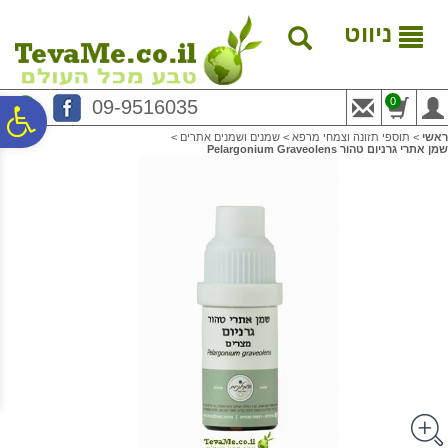
לתפריט
לתוכן
לתפריט
אתר
המרכזי
נגישות
ניווט
0
09-9516035
פ
ראשי
>
תוספי תזונה וצמחי מרפא
>
שמנים ושמנים אתרים
>
שמן אתרי גרניום טהור Pelargonium Graveolens
סר
נג