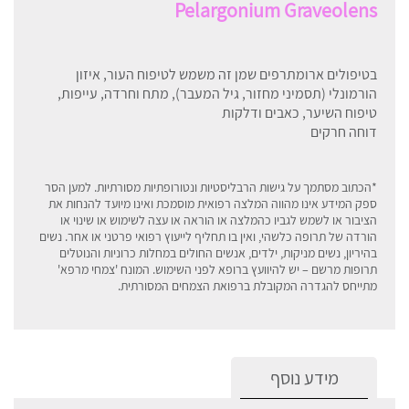
Pelargonium Graveolens
בטיפולים ארומתרפים שמן זה משמש לטיפוח העור, איזון
הורמונלי (תסמיני מחזור, גיל המעבר), מתח וחרדה, עייפות,
טיפוח השיער, כאבים ודלקות
דוחה חרקים
*הכתוב מסתמך על גישות הרבליסטיות ונטורופתיות מסורתיות. למען הסר
ספק המידע אינו מהווה המלצה רפואית מוסמכת ואינו מיועד להנחות את
הציבור או לשמש לגביו כהמלצה או הוראה או עצה לשימוש או שינוי או
הורדה של תרופה כלשהי, ואין בו תחליף לייעוץ רפואי פרטני או אחר. נשים
בהיריון, נשים מניקות, ילדים, אנשים החולים במחלות כרוניות והנוטלים
תרופות מרשם – יש להיוועץ ברופא לפני השימוש. המונח 'צמחי מרפא'
מתייחס להגדרה המקובלת ברפואת הצמחים המסורתית
.
מידע נוסף