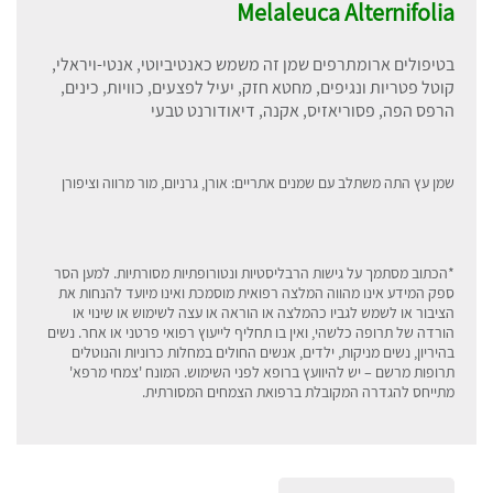
Melaleuca Alternifolia
בטיפולים ארומתרפים שמן זה משמש כאנטיביוטי, אנטי-ויראלי,
קוטל פטריות ונגיפים, מחטא חזק, יעיל לפצעים, כוויות, כינים,
הרפס הפה, פסוריאזיס, אקנה, דיאודורנט טבעי
שמן עץ התה משתלב עם שמנים אתריים: אורן, גרניום, מור מרווה וציפורן
*הכתוב מסתמך על גישות הרבליסטיות ונטורופתיות מסורתיות. למען הסר
ספק המידע אינו מהווה המלצה רפואית מוסמכת ואינו מיועד להנחות את
הציבור או לשמש לגביו כהמלצה או הוראה או עצה לשימוש או שינוי או
הורדה של תרופה כלשהי, ואין בו תחליף לייעוץ רפואי פרטני או אחר. נשים
בהיריון, נשים מניקות, ילדים, אנשים החולים במחלות כרוניות והנוטלים
תרופות מרשם – יש להיוועץ ברופא לפני השימוש. המונח 'צמחי מרפא'
מתייחס להגדרה המקובלת ברפואת הצמחים המסורתית
.