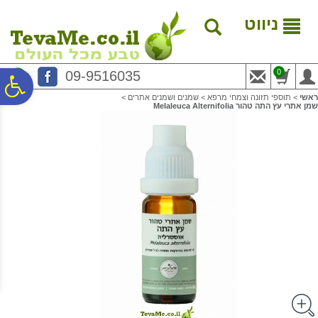
לתפריט
לתוכן
לתפריט
אתר
המרכזי
נגישות
ניווט
0
09-9516035
פ
ראשי
>
תוספי תזונה וצמחי מרפא
>
שמנים ושמנים אתרים
>
שמן אתרי עץ התה טהור Melaleuca Alternifolia
סר
נג