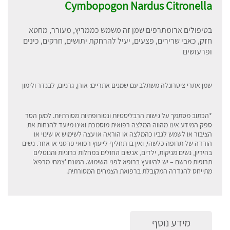
Cymbopogon Nardus Citronella
בטיפולים ארומתרפים שמן זה משמש כממריץ, מעורר, מחטא
חזק, כאבי שרירים, פצעים, יעיל להרחקת יתושים, חרקים, כינים
ופרעושים
שמן אתרי ציטרונלה משתלב עם שמנים אתריים: אורן, גרניום, לבנדר ולימון
*הכתוב מסתמך על גישות הרבליסטיות ונטורופתיות מסורתיות. למען הסר
ספק המידע אינו מהווה המלצה רפואית מוסמכת ואינו מיועד להנחות את
הציבור או לשמש לגביו כהמלצה או הוראה או עצה לשימוש או שינוי או
הורדה של תרופה כלשהי, ואין בו תחליף לייעוץ רפואי פרטני או אחר. נשים
בהיריון, נשים מניקות, ילדים, אנשים החולים במחלות כרוניות והנוטלים
תרופות מרשם – יש להיוועץ ברופא לפני השימוש. המונח 'צמחי מרפא'
מתייחס להגדרה המקובלת ברפואת הצמחים המסורתית
.
מידע נוסף