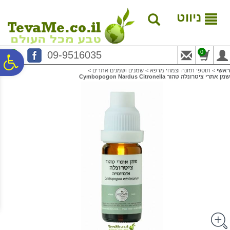
לתפריט
לתוכן
לתפריט
אתר
המרכזי
נגישות
ניווט
0
09-9516035
פ
ראשי
>
תוספי תזונה וצמחי מרפא
>
שמנים ושמנים אתרים
>
שמן אתרי ציטרונלה טהור Cymbopogon Nardus Citronella
סר
נג