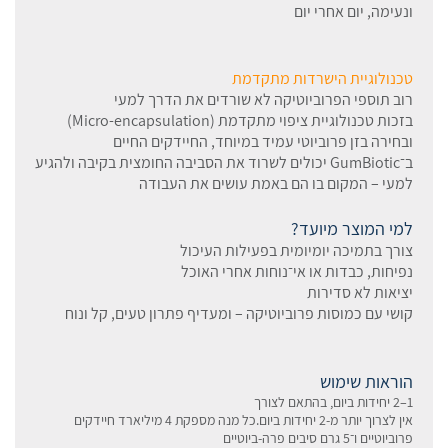
ונעימה, יום אחרי יום
טכנולוגיית הישרדות מתקדמת
רוב תוספי הפרוביוטיקה לא שורדים את הדרך למעי
בזכות טכנולוגיית ציפוי מתקדמת (Micro-encapsulation)
ובחירה בזן פרוביוטי עמיד במיוחד, החיידקים החיים
ב־GumBiotic יכולים לשרוד את הסביבה החומצית בקיבה ולהגיע
למעי – המקום בו הם באמת עושים את העבודה
למי המוצר מיועד?
צורך בתמיכה יומיומית בפעילות העיכול
נפיחות, כבדות או אי־נוחות אחרי האוכל
יציאות לא סדירות
קושי עם כמוסות פרוביוטיקה – ומעדיף פתרון טעים, קל ונוח
הוראות שימוש
1–2 יחידות ביום, בהתאם לצורך
אין לצרוך יותר מ-2 יחידות ביום.כל מנה מספקת 4 מיליארד חיידקים
פרוביוטיים ו־5 גרם סיבים פרה-ביוטיים