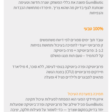
GumBiotic משנה את כללי המשחק: שגרה חדשה וטעימה
שנותנת לגוף בדיוק מה שהוא צריך. תיפרדו מתחושת הכבדות
והנפיחות
100% טבעי
עובד תוך ימים ספורים לפי דיווח משתמשים
זן פרוביוטי ייעודי לתמיכה בעיכול ותחושת נפיחות
2 ב-1: פרוביוטיקה + פרה-ביוטיקה
קל להתמיד – טעם תות מנגו מושלם
פרוביוטיקה ופרה-ביוטיקה בגומי לעיסה, ללא סוכר, 4 מיליארד
חיידקים פרוביוטיים (CFU) במנת הגשה
מתאים למבוגרים ולילדים מגיל 4 ומעלה
תמיכה במערכת העיכול
איזון חיידקי המעי הוא המפתח לפעילות עיכול תקינה
GumBiotic מכיל שילוב של פרוביוטיקה ופרה־ביוטיקה שפועלות
יחד בדיוק במקום שצריך — כדי לשמור על פעילות חלקה, יציבה