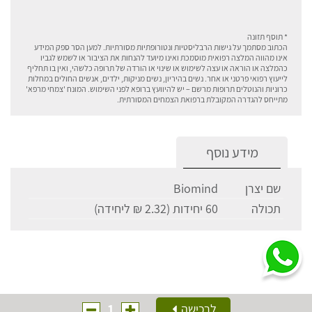
* תוסף תזונה
הכתוב מסתמך על גישות הרבליסטיות ונטורופתיות מסורתיות. למען הסר ספק המידע
אינו מהווה המלצה רפואית מוסמכת ואינו מיועד להנחות את הציבור או לשמש לגביו
כהמלצה או הוראה או עצה לשימוש או שינוי או הורדה של תרופה כלשהי, ואין בו תחליף
לייעוץ רפואי פרטני או אחר. נשים בהיריון, נשים מניקות, ילדים, אנשים החולים במחלות
כרוניות והנוטלים תרופות מרשם – יש להיוועץ ברופא לפני השימוש. המונח 'צמחי מרפא'
מתייחס להגדרה המקובלת ברפואת הצמחים המסורתית.
מידע נוסף
שם יצרן
Biomind
תכולה
60 יחידות (2.32 ₪ ליחידה)
1
לרכישה