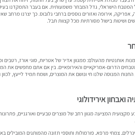
טבח הישראלי, גדל המבחר משמעותית. אם בעבר התמקדנו בעיקר במוצ
 אפריקה, אירופה ואזורים נוספים ברחבי גלובוס. כך יצרנו מרחב שא
שים ושיטות בישול מסורתיות מכל קצוות תבל.
חר
ות אותנטיות מהעולם: ממגוון אדיר של אטריות, סוגי אורז, רטבים ו
טבחים הדרום-אמריקאיים והאירופאיים. בין אם אתם מחפשים את המרכ
נות המנוסה שלנו חי ונושם את המוצרים, ושמח תמיד לייעץ, לכוון ו
ה ואבחון אירידולוגי
מקצועית המציעה מגוון רחב של מוצרים טבעיים ואורגניים, פתרונות ל
נרלים, צמחי מרפא, פורמולות ותוספי תזונה מהמותגים המובילים באר