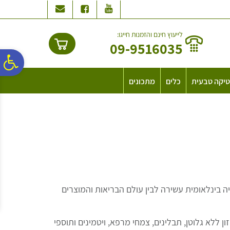
לתפריט
לתוכן
לתפריט
אתר
המרכזי
נגישות
לייעוץ חינם והזמנות חייגו:
09-9516035
פ
יקה טבעית
כלים
מתכונים
סר
נג
 בינלאומית עשירה לבין עולם הבריאות והמוצרים
ן ללא גלוטן, תבלינים, צמחי מרפא, ויטמינים ותוספי