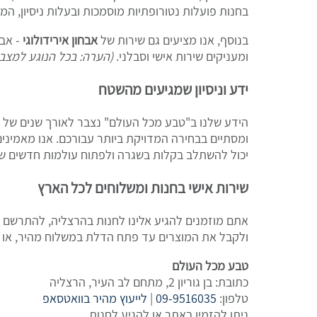
בחנות פועלות נטורופתיות מוסמכות ובעלות ניסיון, המ
בנוסף, אנו מציעים גם שירות של
אבחון אירידולוגי
- אבח
ומעניקים שירות אישי וסבלני.
(הערה: בכל הנוגע למצב 
ידע וניסיון שמגיעים מהשטח
הידע שלנו ב"טבע מכל העולם" נצבר לאורך שנים של עב
ומסתיים בבחירה המדויקת ביותר עבורכם. אנו מאמינים 
יכול להשתלב בקלות בשגרה ולפתוח עולמות חדשים של
שירות אישי בחנות ומשלוחים לכל הארץ
אתם מוזמנים להגיע אלינו לחנות בהרצליה, להתרשם מ
ולקבל את המוצרים עד פתח הדלת במשלוח מהיר, או ל
טבע מכל העולם
כתובת: בן גוריון 2, מתחם לב העיר, הרצליה
טלפון:
09-9516035
|
לייעוץ מהיר בוואטסאפ
ניתן להזמין באתר או להגיע לחנות.