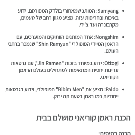
Samyang: המותג שמאחורי בולדק המפורסם, ידוע
באיכות ובחריפות עזה. מציע מגוון רחב של טעמים,
מקרבונרה ועד צ'יזי.
Nongshim: אחד המותגים הוותיקים והמוערכים, עם
הראמן המיידי הפופולרי "Shin Ramyun" שנמכר ברחבי
העולם.
Ottogi: ידוע במיוחד בזכות "Jin Ramen", עם גרסאות
עדינות יחסית המתאימות למתחילים בעולם הראמן
הקוריאני.
Paldo: מציע את "Bibim Men" הפופולרי, וידוע בגרסאות
ייחודיות כמו ראמן בטעם תה ירוק.
הכנת ראמן קוריאני מושלם בבית
הכנה בסיסית: