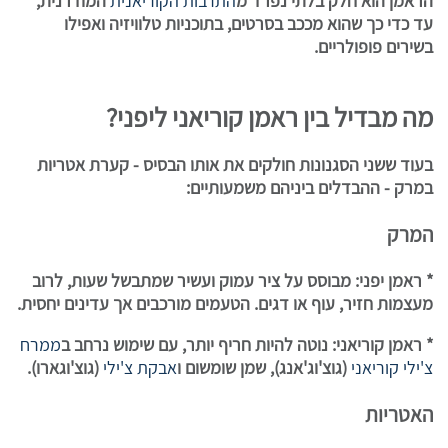
הראמן הוא חלק בלתי נפרד מ
התרבות הקוריאנית
המודרנית,
עד כדי כך שהוא מככב בסרטים, בתוכניות טלוויזיה ואפילו
בשירים פופולריים.
מה מבדיל בין ראמן קוריאני ליפני?
בעוד ששני הסגנונות חולקים את אותו הבסיס - קערת אטריות
במרק - ההבדלים ביניהם משמעותיים:
המרק
* ראמן יפני:
מבוסס על ציר עמוק ועשיר שמתבשל שעות, לרוב
מעצמות חזיר, עוף או דגים. הטעמים מורכבים אך עדינים יחסית.
* ראמן קוריאני: נוטה להיות חריף יותר, עם שימוש נרחב ב
ממרח
צ'ילי קוריאני
(גוצ'וג'אנג), שמן שומשום ו
אבקת צ'ילי
(גוצ'וגארו).
האטריות