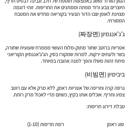
הגוון הוורוד מושג באמצעות תוספת של חלב וגבינה לבסיס חריף,
היוצרים צבע ורוד מפתה וממתנים את החריפות. זוהי דוגמה
מצוינת לאופן שבו הדור הצעיר בקוריאה מחדש את המטבח
המסורתי.
ג'ג'אנגמיון (짜장면)
אטריות ברוטב שחור מתוק-מלוח העשוי מממרח שעועית שחורה,
בשר ולעתים ירקות. למרות שמקורו בסין, הג'ג'אנגמיון הקוריאני
פיתח זהות משלו והפך למנה אהובה במיוחד.
ביבימיון (비빔면)
גרסה קרה וחריפה של אטריות ראמן, ללא מרק אלא עם רוטב
צמיג וחריף. אוכלים אותו בקיץ, כשחם מדי לאכול מרק רותח.
טבלת דירוג חריפות:
סוג ראמן
רמת חריפות (1-10)