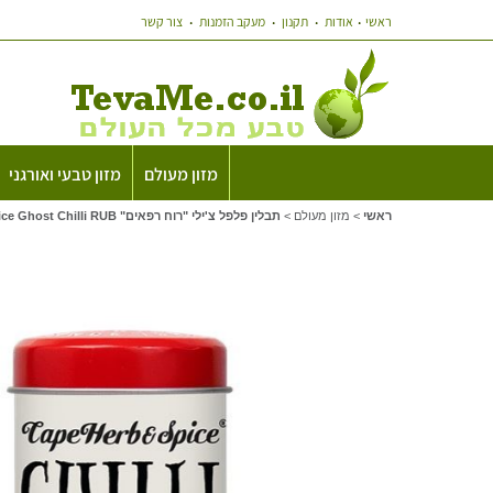
ראשי
אודות
תקנון
מעקב הזמנות
צור קשר
מזון מעולם
מזון טבעי ואורגני
ראשי
>
מזון מעולם
>
תבלין פלפל צ'ילי "רוח רפאים" Cape Herb&Spice Ghost Chilli RUB