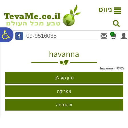
לתפריט
לתוכן
לתפריט
אתר
המרכזי
נגישות
ניווט
פ
0
09-9516035
סר
havanna
נג
ראשי
>
havanna
מזון מעולם
אמריקה
ארגנטינה