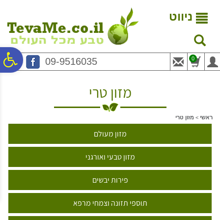
לתפריט
לתוכן
לתפריט
אתר
המרכזי
נגישות
ניווט
פ
0
09-9516035
סר
מזון טרי
נג
ראשי
>
מזון טרי
מזון מעולם
מזון טבעי ואורגני
פירות יבשים
תוספי תזונה וצמחי מרפא