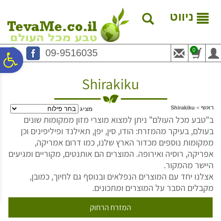
לתפריט
לתוכן
לתפריט
אתר
המרכזי
נגישות
ניווט
0
09-9516035
פ
Shirakiku
סר
ראשי
>
Shirakiku
מציג
נג
ב"טבע מכל העולם" ניתן למצוא מוצרי מזון ממקומות שונים
בעולם, בעיקר מהמזרח: הודו, סין, יפן, תאילנד ופיליפינים וכן
ממקומות נוספים מכדור הארץ שלנו, כמו דרום אמריקה,
אפריקה, רוסיה ואירופה. המוצרים הם אותנטים, מקוריים ומגיעים
היישר מהמקור.
אצלנו יחד עם המוצרים הנפלאים ובנוסף גם לחיוך, כמובן,
מקבלים הסבר על המוצרים ומתכונים.
המזרח הרחוק