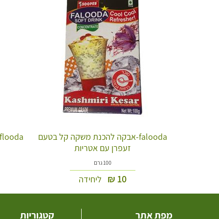
falooda-אבקה להכנת משקה קל בטעם
זעפרן עם אטריות
100 גרם
₪
10
ליחידה
מפת אתר
קטגוריות