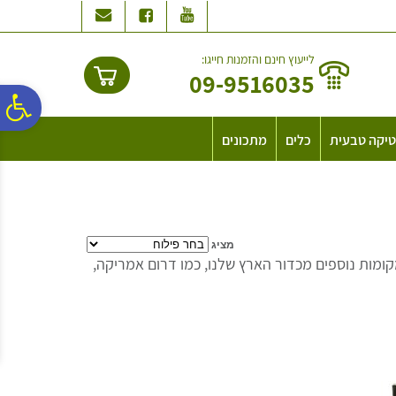
לתפריט
לתוכן
לתפריט
אתר
המרכזי
נגישות
לייעוץ חינם והזמנות חייגו:
09-9516035
פ
יקה טבעית
כלים
מתכונים
סר
נג
מציג
מקומות נוספים מכדור הארץ שלנו, כמו דרום אמריקה,