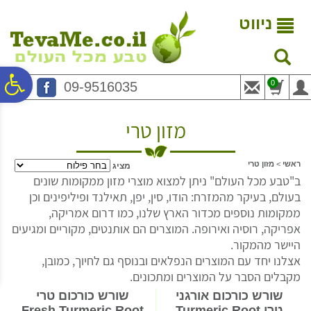
לתפריט
לתוכן
לתפריט
אתר
המרכזי
נגישות
ניווט
פ
0
09-9516035
סר
מזון טרי
נג
ראשי
>
מזון טרי
מציג
ב"טבע מכל העולם" ניתן למצוא מוצרי מזון ממקומות שונים
בעולם, בעיקר מהמזרח: הודו, סין, יפן, תאילנד ופיליפינים וכן
ממקומות נוספים מכדור הארץ שלנו, כמו דרום אמריקה,
אפריקה, רוסיה ואירופה. המוצרים הם אותנטים, מקוריים ומגיעים
היישר מהמקור.
אצלנו יחד עם המוצרים הנפלאים ובנוסף גם לחיוך, כמובן,
מקבלים הסבר על המוצרים ומתכונים.
שורש כורכום אורגני
שורש כורכום טרי
טרי Turmeric Root
Fresh Turmeric Root