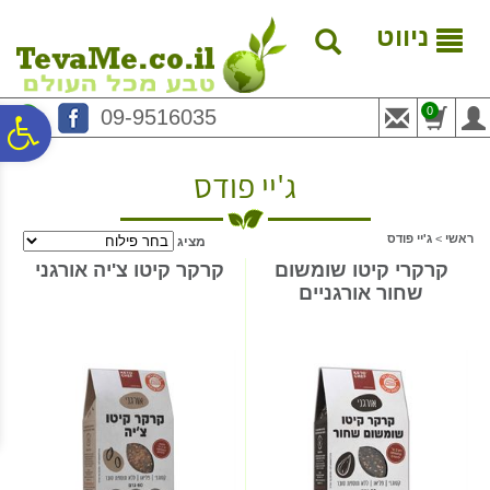
לתפריט
לתוכן
לתפריט
אתר
המרכזי
נגישות
ניווט
0
09-9516035
פ
ג'יי פודס
סר
ראשי
>
ג'יי פודס
מציג
נג
קרקרי קיטו שומשום
קרקר קיטו צ'יה אורגני
שחור אורגניים