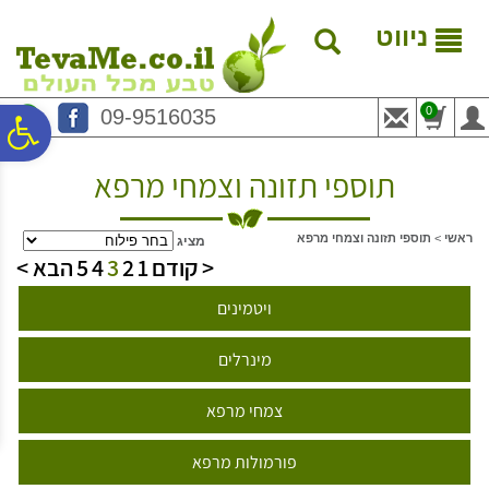
לתפריט
לתוכן
לתפריט
אתר
המרכזי
נגישות
ניווט
0
09-9516035
פ
תוספי תזונה וצמחי מרפא
סר
ראשי
>
תוספי תזונה וצמחי מרפא
מציג
נג
< קודם
1
2
3
4
5
הבא >
ויטמינים
מינרלים
צמחי מרפא
פורמולות מרפא