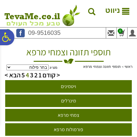
לתפריט
לתוכן
לתפריט
אתר
המרכזי
נגישות
ניווט
0
09-9516035
פ
תוספי תזונה וצמחי מרפא
סר
ראשי
>
תוספי תזונה וצמחי מרפא
מציג
נג
< קודם
1
2
3
4
5
הבא >
ויטמינים
מינרלים
צמחי מרפא
פורמולות מרפא