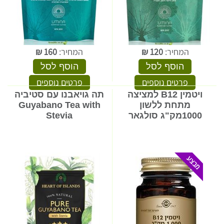
המחיר:
120
₪
המחיר:
160
₪
הוסף לסל
הוסף לסל
פרטים נוספים
פרטים נוספים
ויטמין B12 למציצה
תה גויאבנו עם סטיביה
מתחת ללשון
Guyabano Tea with
1000מק"ג סולגאר
Stevia