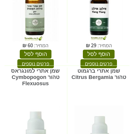
המחיר:
29
₪
המחיר:
60
₪
הוסף לסל
הוסף לסל
פרטים נוספים
פרטים נוספים
שמן אתרי ברגמוט
שמן אתרי למונגראס
טהור Citrus Bergamia
טהור Cymbopogon
Flexuosus