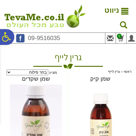
לתפריט
לתוכן
לתפריט
אתר
המרכזי
נגישות
ניווט
פ
0
09-9516035
סר
גרין לייף
נג
ראשי
>
גרין לייף
מציג
שמן קיק
שמן שקדים