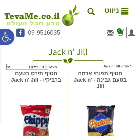
לתפריט
לתוכן
לתפריט
אתר
המרכזי
נגישות
ניווט
0
09-9516035
פ
Jack n' Jill
סר
ראשי
>
Jack n' Jill
מציג
נג
חטיף תפוחי אדמה
חטיף תירס בטעם
בטעם גבינה - Jack n'
ברביקיו - Jack n' Jill
Jill