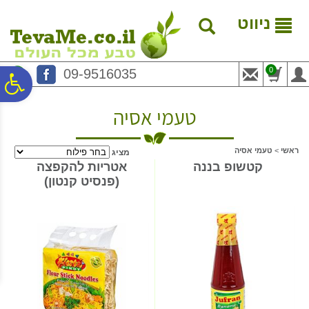
לתפריט
לתוכן
לתפריט
אתר
המרכזי
נגישות
ניווט
0
09-9516035
פ
טעמי אסיה
סר
ראשי
>
טעמי אסיה
מציג
נג
קטשופ בננה
אטריות להקפצה
(פנסיט קנטון)