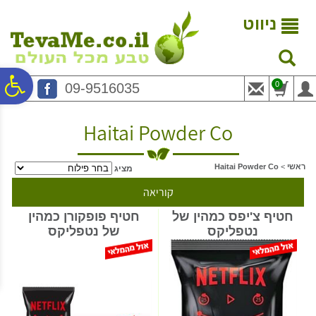
לתפריט
לתוכן
לתפריט
אתר
המרכזי
נגישות
ניווט
פ
0
09-9516035
סר
Haitai Powder Co
נג
ראשי
>
Haitai Powder Co
מציג
קוריאה
חטיף צ'יפס כמהין של
חטיף פופקורן כמהין
נטפליקס
של נטפליקס