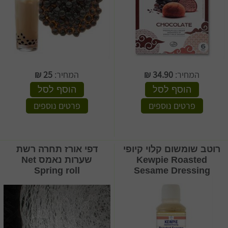
המחיר:
34.90
₪
המחיר:
25
₪
הוסף לסל
הוסף לסל
פרטים נוספים
פרטים נוספים
רוטב שומשום קלוי קיופי
דפי אורז תחרה רשת
Kewpie Roasted
שערות נאמס Net
Spring roll
Sesame Dressing