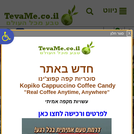
לתפריט
לתוכן
לתפריט
אתר
המרכזי
נגישות
ניווט
0
09-9516035
פ
X
סגור חלון
סר
חדש באתר
נג
סוכריות קפה קפוצ'ינו
Kopiko Cappuccino Coffee Candy
"Real Coffee Anytime, Anywhere"
עשויות מקפה אמיתי
לפרטים ורכישה לחצו כאן