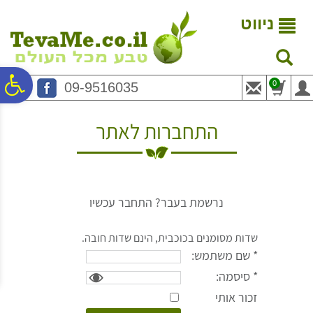
לתפריט
לתוכן
לתפריט
אתר
המרכזי
נגישות
ניווט
פ
0
09-9516035
סר
התחברות לאתר
נג
נרשמת בעבר? התחבר עכשיו
שדות מסומנים בכוכבית, הינם שדות חובה.
* שם משתמש:
* סיסמה:
זכור אותי