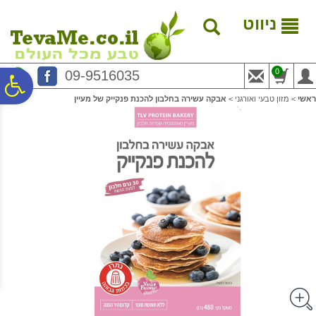
לתפריט
לתוכן
לתפריט
אתר
המרכזי
נגישות
ניווט
0
09-9516035
פ
ראשי
>
מזון טבעי ואורגני
>
אבקה עשירה בחלבון להכנת פנקייק של מעיין
סר
נג