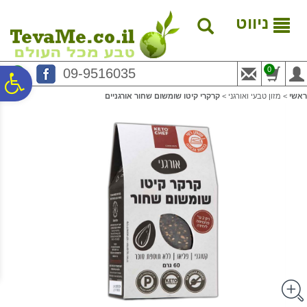
לתפריט
לתוכן
לתפריט
אתר
המרכזי
נגישות
ניווט
0
09-9516035
פ
ראשי
>
מזון טבעי ואורגני
>
קרקרי קיטו שומשום שחור אורגניים
סר
נג