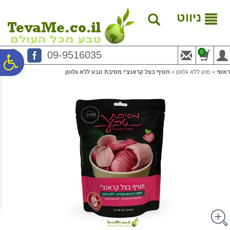
לתפריט
לתוכן
לתפריט
אתר
המרכזי
נגישות
ניווט
0
09-9516035
פ
ראשי
>
מזון ללא גלוטן
>
חטיף בצל קראנצ'י מסיבת טבע ללא גלוטן
סר
נג