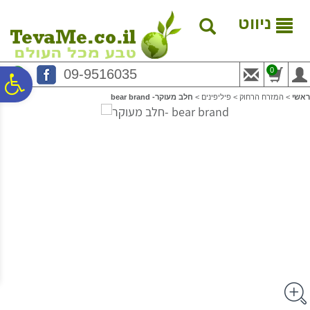
לתפריט
לתוכן
לתפריט
אתר
המרכזי
נגישות
ניווט
0
09-9516035
פ
ראשי
>
המזרח הרחוק
>
פיליפינים
>
חלב מעוקר- bear brand
סר
נג