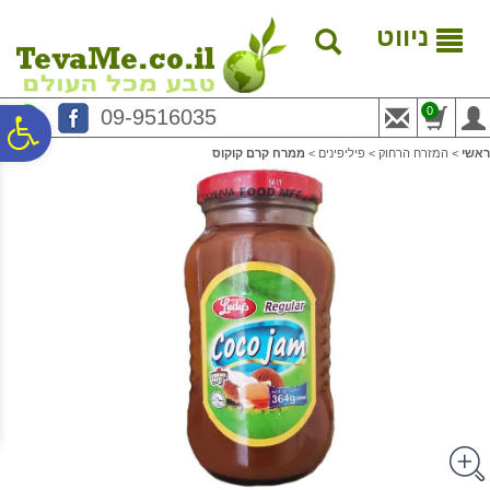
לתפריט
לתוכן
לתפריט
אתר
המרכזי
נגישות
ניווט
0
09-9516035
פ
ראשי
>
המזרח הרחוק
>
פיליפינים
>
ממרח קרם קוקוס
סר
נג