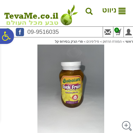
לתפריט
לתוכן
לתפריט
אתר
המרכזי
נגישות
ניווט
0
09-9516035
פ
ראשי
>
המזרח הרחוק
>
פיליפינים
>
פרי הג'ק בסירופ קל
סר
נג