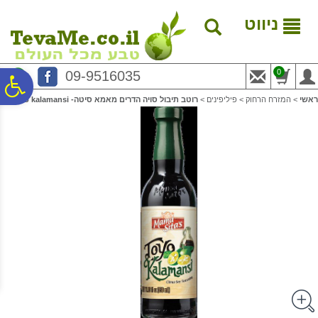
לתפריט
לתוכן
לתפריט
אתר
המרכזי
נגישות
ניווט
0
09-9516035
פ
ראשי
>
המזרח הרחוק
>
פיליפינים
>
רוטב תיבול סויה הדרים מאמא סיטה- toyo kalamansi
סר
נג