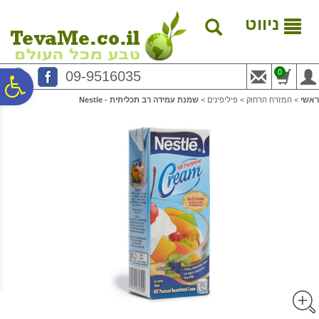
לתפריט
לתוכן
לתפריט
אתר
המרכזי
נגישות
ניווט
0
09-9516035
פ
ראשי
>
המזרח הרחוק
>
פיליפינים
>
שמנת עמידה רב תכליתית - Nestle
סר
נג