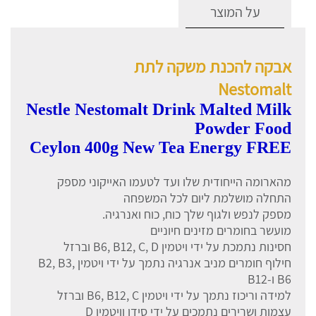
על המוצר
אבקה להכנת משקה לתת
Nestomalt
Nestle Nestomalt Drink Malted Milk
Powder Food
Ceylon 400g New Tea Energy FREE
מהארומה הייחודית שלו ועד לטעמו האייקוני מספק
התחלה מושלמת ליום לכל המשפחה
מספק לנפש ולגוף שלך כוח, כוח ואנרגיה.
מועשר בחומרים מזינים חיוניים
חסינות נתמכת על ידי ויטמין B6, B12, C, D וברזל
חילוף חומרים מניב אנרגיה נתמך על ידי ויטמין B2, B3,
B6 ו-B12
למידה וריכוז נתמך על ידי ויטמין B6, B12, C וברזל
עצמות ושרירים נתמכים על ידי סידן וויטמין D