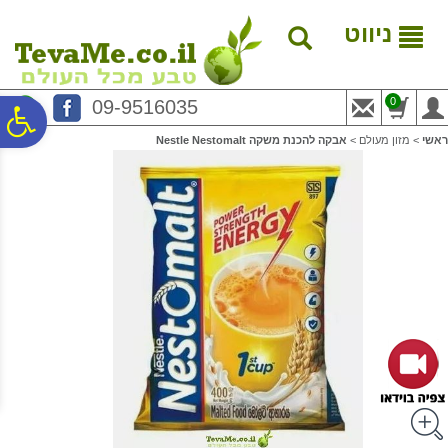
לתפריט
לתוכן
לתפריט
אתר
המרכזי
נגישות
ניווט
0
09-9516035
פ
ראשי
>
מזון מעולם
>
אבקה להכנת משקה Nestle Nestomalt
סר
נג