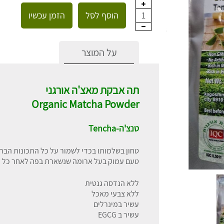
הוסף לסל
הזמן עכשיו
1
על המוצר
תה אבקת מאצ'ה אורגני
Organic Matcha Powder
טנצ'ה-Tencha
טחון בשלמותו בכדי לשמור על כל התכונות הברי
טעם עמוק בעל ארומה שנשארת בפה לאחר כל ל
ללא הנדסה גנטית
ללא צבעי מאכל
עשיר במינרלים
עשיר ב EGCG