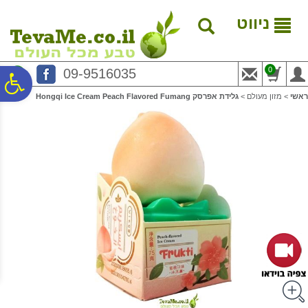
לתפריט
לתוכן
לתפריט
אתר
המרכזי
נגישות
ניווט
0
09-9516035
פ
ראשי
>
מזון מעולם
>
גלידת אפרסק Hongqi Ice Cream Peach Flavored Fumang
סר
נג