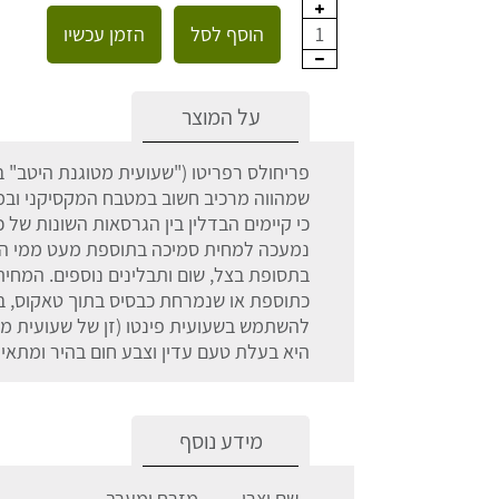
הוסף לסל
הזמן עכשיו
1
על המוצר
פריחולס רפריטו ("שעועית מטוגנת היטב" ב
שמהווה מרכיב חשוב במטבח המקסיקני וב
כי קיימים הבדלין בין הגרסאות השונות של
נמעכה למחית סמיכה בתוספת מעט ממי הבי
בתסופת בצל, שום ותבלינים נוספים. המחי
כתוספת או שנמרחת כבסיס בתוך טאקוס, בו
להשתמש בשעועית פינטו (זן של שעועית מ
היא בעלת טעם עדין וצבע חום בהיר ומתאי
מידע נוסף
שם יצרן
מזרח ומערב