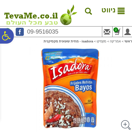
לתפריט
לתוכן
לתפריט
אתר
המרכזי
נגישות
ניווט
0
09-9516035
פ
ראשי
>
אמריקה
>
מקסיקו
>
isadora - מחית שעועית מקסיקנית
סר
נג