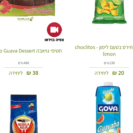
חטיף תירס בטעם לימון - choclitos
חטיפי גויאבה Coéxito Guava Dessert
limon
230 גרם
480 גרם
₪
38
₪
20
ליחידה
ליחידה