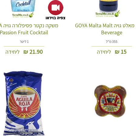
משקה מאלט גויה GOYA Malta Malt
משקה 
Passion Fruit Cocktail
Beverage
355 מ"ל
1 ליטר
₪
21.90
₪
15
ליחידה
ליחידה