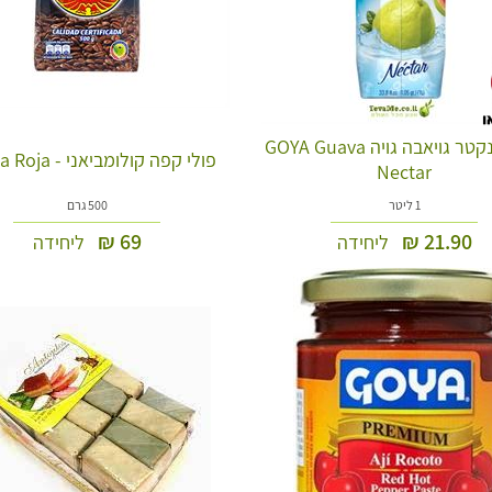
משקה נקטר גויאבה גויה GOYA Guava
פולי קפה קולומביאני - Aguila Roja
Nectar
1 ליטר
500 גרם
₪
69
₪
21.90
ליחידה
ליחידה