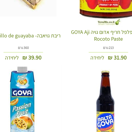
ממרח פלפל חריף אדום גויה GOYA Aji
ריבת גויאבה- Bocadillo de guayaba
Rocoto Paste
213 גרם
360 גרם
₪
39.90
₪
31.90
ליחידה
ליחידה