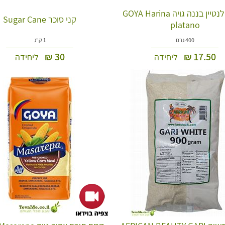
קמח פלנטיין בננה גויה GOYA Harina
קני סוכר Sugar Cane
platano
400 גרם
1 ק"ג
₪
30
₪
17.50
ליחידה
ליחידה