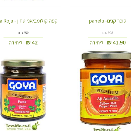
סוכר קנים- panela
קפה קולומביאני טחון - Aguila Roja
908 גרם
250 גרם
₪
42
₪
41.90
ליחידה
ליחידה