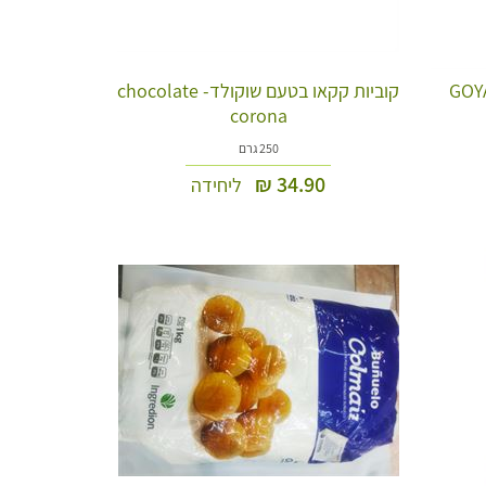
נקטר פסיפלורה גויה GOYA
קוביות קקאו בטעם שוקולד- chocolate
corona
250 גרם
₪
34.90
ליחידה