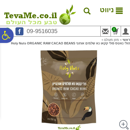
לתפריט
לתוכן
לתפריט
אתר
המרכזי
נגישות
ניווט
0
09-9516035
פ
ראשי
>
מזון מעולם
>
הולי נאטס פולי קקאו נא שלמים אורגני Holy Nuts ORGANIC RAW CACAO BEANS
סר
נג