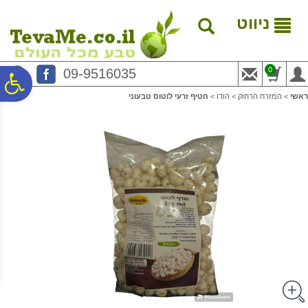
לתפריט
לתוכן
לתפריט
אתר
המרכזי
נגישות
ניווט
0
09-9516035
פ
ראשי
>
המזרח הרחוק
>
הודו
>
חטיף זרעי לוטוס טבעוני
סר
נג