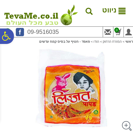
לתפריט
לתוכן
לתפריט
אתר
המרכזי
נגישות
ניווט
0
09-9516035
פ
ראשי
>
המזרח הרחוק
>
הודו
>
פאפד - חטיף על בסיס קמח עדשים
סר
נג