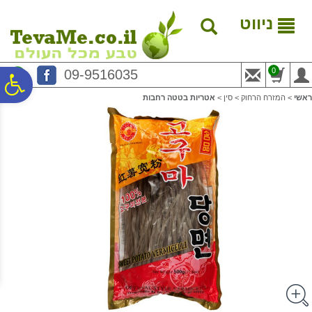
לתפריט
לתוכן
לתפריט
אתר
המרכזי
נגישות
ניווט
0
09-9516035
פ
ראשי
>
המזרח הרחוק
>
סין
>
אטריות בטטה רחבות
סר
נג